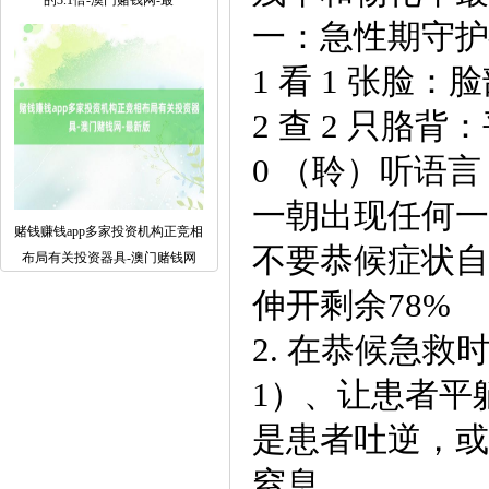
的3.1倍-澳门赌钱网-最
一：急性期守护
1 看 1 张
2 查 2 只
0 （聆）听语
一朝出现任何一
赌钱赚钱app多家投资机构正竞相
不要恭候症状自
布局有关投资器具-澳门赌钱网
伸开剩余78%
2. 在恭候急
1）、让患者平
是患者吐逆，或
窒息。