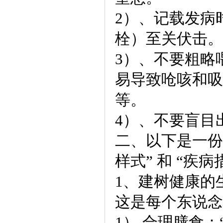
2）、记载发病
栓）至关伏击。
3）、不要粗略
易导致呛咳和吸
等。
4）、不要盲目
二、以下是一份
样式” 和 “疾
1、建树健康的
这是每个东说念
1） 合理膳食：