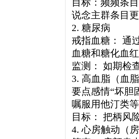
目标：频频条目将
说念主群条目更严
2. 糖尿病
戒指血糖： 通
血糖和糖化血红
监测： 如期检
3. 高血脂（血
要点感情“坏胆固
嘱服用他汀类等
目标： 把柄风
4. 心房触动