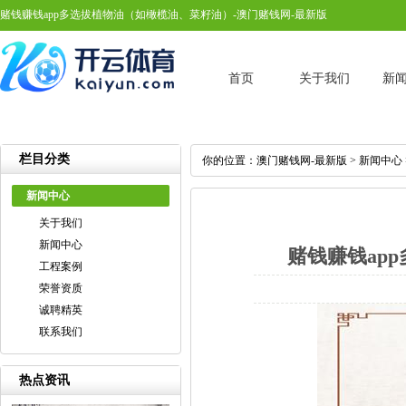
赌钱赚钱app多选拔植物油（如橄榄油、菜籽油）-澳门赌钱网-最新版
首页
关于我们
新
栏目分类
你的位置：
澳门赌钱网-最新版
>
新闻中心
新闻中心
关于我们
新闻中心
赌钱赚钱ap
工程案例
荣誉资质
诚聘精英
联系我们
热点资讯