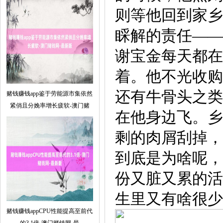
则等他回到家乡
睬解的责任——
谢宝金每天都在
着。他不光收购
还有牛骨头之类
赌钱赚钱app鉴于劳能源市集依然
紧俏且分娩率增长疲软-澳门赌
在他身边飞。乡
剩的肉屑刮掉，
到底是为啥呢，
份又脏又累的活
生里又有啥很少
赌钱赚钱appCPU性能提高至前代