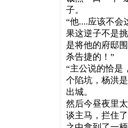
子。
“他....应
果这逆子不是挑
是将他的府邸围
杀告捷的！”
“主公说的恰是
个陷坑，杨洪是
出城。
然后今昼夜里太
谈主马，拦住了
之中拿到了一柄