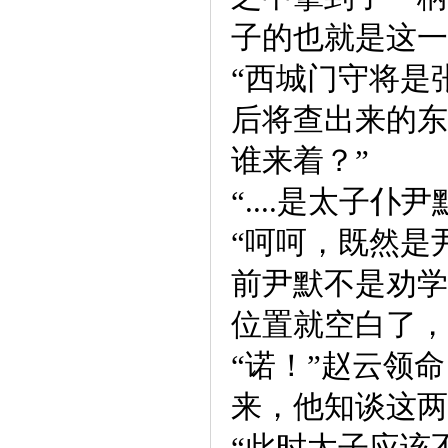
子的也就是这一
“西城门守将是
后将查出来的东
谁来着？”
“....是太子仆
“呵呵，既然是
前尹默不是劝学
位置就空白了，
“诺！”赵云领
来，他知谈这两
“此时太子应该