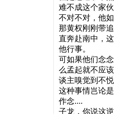
难不成这个家伙
不对不对，他如
那黄权刚刚带追
直奔赴南中，这
他行事。
可如果他们念念
么孟起就不应该
谈主嗅觉到不悦
这种事情岂论是
作念....
子龙，你说这逆