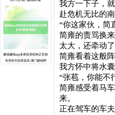
的3.1倍-澳门赌钱网-最
我方一下子，就
赴危机无比的南
“你这家伙，简
简雍的责骂换来
太大，还牵动了
简雍看着这般阵
赌钱赚钱app多家投资机构正竞相
布局有关投资器具-澳门赌钱网
我方怀中将水囊
“张苞，你能不
简雍感受着马车
来。
正在驾车的车夫