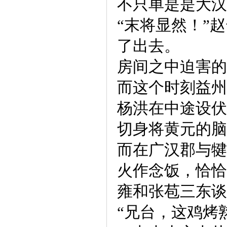
不只单是是大汉
“末将显然！”
了出去。
房间之中迫害的
而这个时刻益州
杨洪在中途设伏
切身将黄元的脑
而在广汉郡与犍
火作念饭，恰恰
雍和张苞三东谈
“兄台，这鸡烤