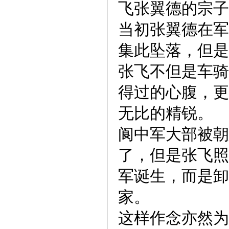
飞张翼德的宗子
当初张翼德在军
集此坠落，但是
张飞不但是车骑
得过的心腹，更
无比的精锐。
阆中军大部被朝
了，但是张飞照
军诞生，而是卸
家。
这样作念亦然为