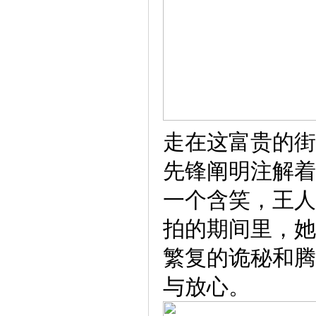
走在这富贵的街
先锋阐明注解着
一个含笑，王人
拍的期间里，她
繁复的诡秘和腾
与放心。