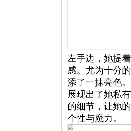
左手边，她提着
感。尤为十分的
添了一抹亮色。
展现出了她私有
的细节，让她的
个性与魔力。