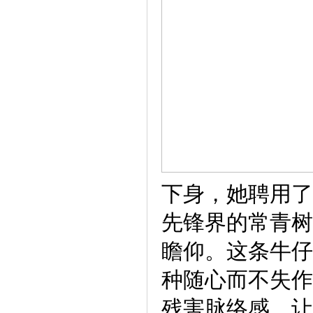
下身，她聘用了
先锋界的常青树
瞻仰。这条牛仔
种随心而不失作
残害脉络感，让