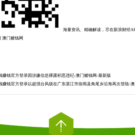
海量资讯、精确解读，尽在新浪财经AP
 澳门赌钱网
钱赚钱官方登录因涉嫌信息裸露积恶违纪-澳门赌钱网-最新版
钱赚钱官方登录以超强台风级在广东湛江市徐闻县角尾乡沿海再次登陆-澳