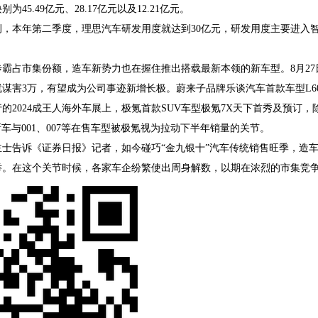
为45.49亿元、28.17亿元以及12.21亿元。
本年第二季度，理思汽车研发用度就达到30亿元，研发用度主要进入智
。
市集份额，造车新势力也在握住推出搭载最新本领的新车型。8月27日，
就谋害3万，有望成为公司事迹新增长极。蔚来子品牌乐谈汽车首款车型L6
的2024成王人海外车展上，极氪首款SUV车型极氪7X天下首秀及预订
新车与001、007等在售车型被极氪视为拉动下半年销量的关节。
告诉《证券日报》记者，如今碰巧“金九银十”汽车传统销售旺季，造车
举。在这个关节时候，各家车企纷繁使出周身解数，以期在浓烈的市集竞