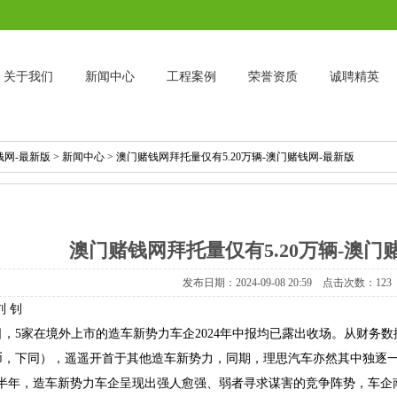
关于我们
新闻中心
工程案例
荣誉资质
诚聘精英
钱网-最新版
>
新闻中心
> 澳门赌钱网拜托量仅有5.20万辆-澳门赌钱网-最新版
澳门赌钱网拜托量仅有5.20万辆-澳门
发布日期：2024-09-08 20:59 点击次数：123
 钊
5家在境外上市的造车新势力车企2024年中报均已露出收场。从财务数据
币，下同），遥遥开首于其他造车新势力，同期，理思汽车亦然其中独逐
上半年，造车新势力车企呈现出强人愈强、弱者寻求谋害的竞争阵势，车企