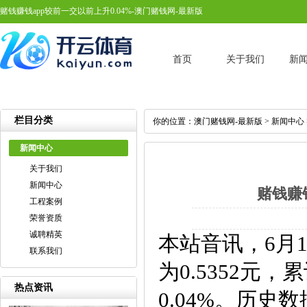
赌钱赚钱app较前一交以前上升0.04%-澳门赌钱网-最新版
首页
关于我们
新
栏目分类
你的位置：
澳门赌钱网-最新版
>
新闻中心
新闻中心
关于我们
新闻中心
赌钱赚
工程案例
荣誉资质
诚聘精英
本站音讯，6月
联系我们
为0.5352元
热点资讯
0.04%。历史