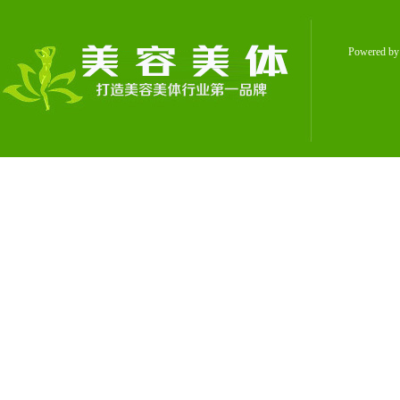
Powered b