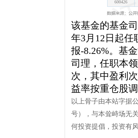
该基金的基金司
年3月12日起
报-8.26%。
司理，任职本领累
次，其中盈利次数
益率按重仓股调
以上骨子由本站字据公开信
号），与本耸峙场无
何投资提倡，投资有风