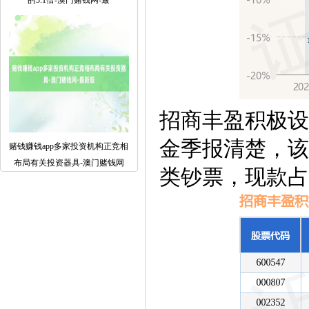
的3.1倍-澳门赌钱网-最
招商丰盈积极设
金季报清楚，该
赌钱赚钱app多家投资机构正竞相
布局有关投资器具-澳门赌钱网
类钞票，现款占