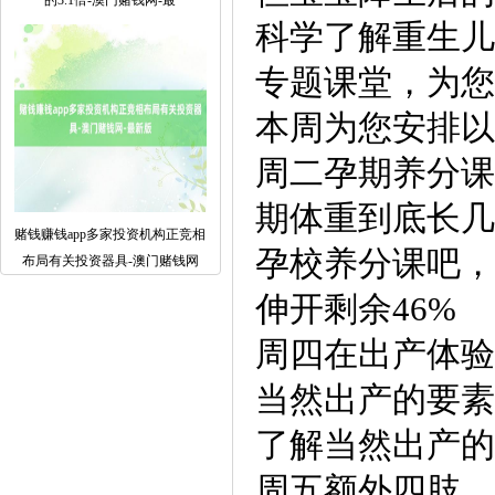
的3.1倍-澳门赌钱网-最
科学了解重生儿
专题课堂，为您
本周为您安排以
周二孕期养分课
期体重到底长几
赌钱赚钱app多家投资机构正竞相
孕校养分课吧，
布局有关投资器具-澳门赌钱网
伸开剩余46%
周四在出产体验
当然出产的要素
了解当然出产的
周五额外四肢，