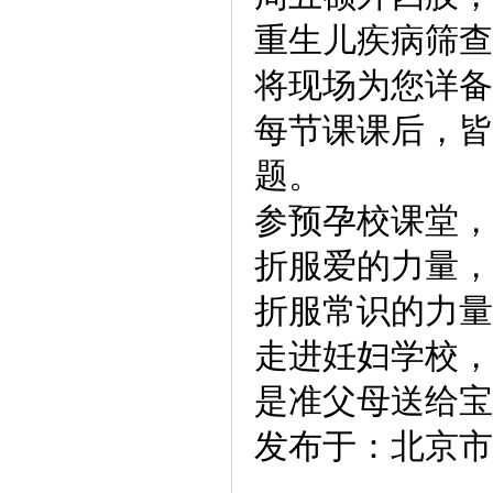
重生儿疾病筛查
将现场为您详备
每节课课后，皆
题。
参预孕校课堂，
折服爱的力量，
折服常识的力量
走进妊妇学校，
是准父母送给宝
发布于：北京市