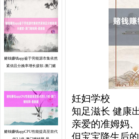
赌钱赚钱app鉴于劳能源市集依然
紧俏且分娩率增长疲软-澳门赌
妊妇学校
知足滋长 健康
亲爱的准姆妈、
赌钱赚钱appCPU性能提高至前代
但宝宝降生后的