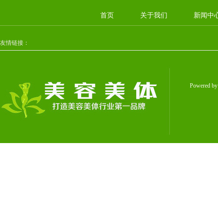
首页
关于我们
新闻中
友情链接：
Powered b