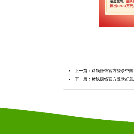
上一篇：
赌钱赚钱官方登录中国
下一篇：
赌钱赚钱官方登录好意