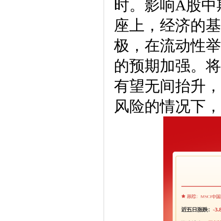
时。影响A股中
座上，经济的基
极，在流动性举
的预期加强。将
有望无间抬升，
风险的情况下，