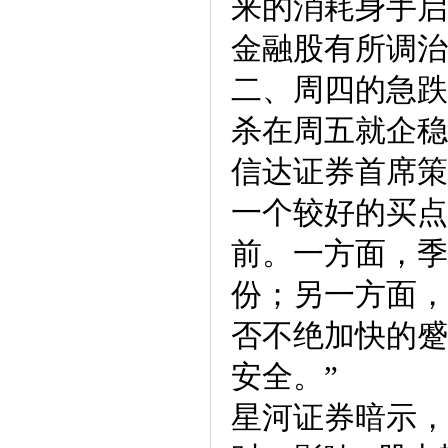
来的消耗身手启
金融股有所调治
二、周四的急跌
杀在周五就企稳
信达证券首席策
一个较好的买点
前。一方面，季
份；另一方面，
否不绝加快的蹙
安全。”
星河证券暗示，