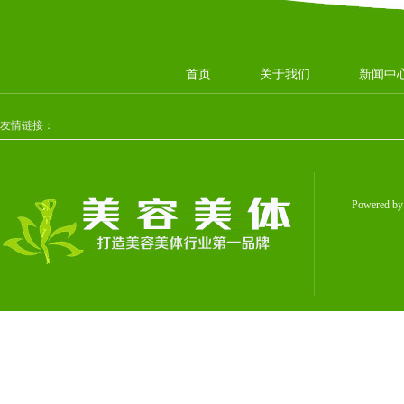
首页
关于我们
新闻中
友情链接：
Powered b