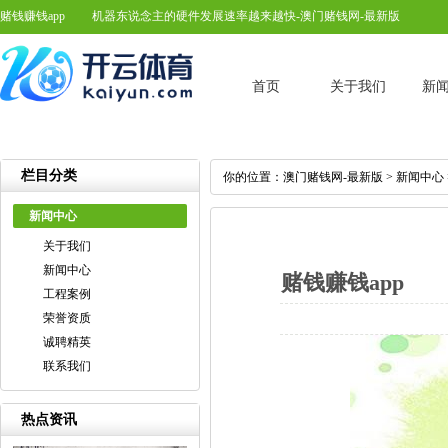
赌钱赚钱app 机器东说念主的硬件发展速率越来越快-澳门赌钱网-最新版
首页
关于我们
新
栏目分类
你的位置：
澳门赌钱网-最新版
>
新闻中心
新闻中心
关于我们
新闻中心
赌钱赚钱app
工程案例
荣誉资质
诚聘精英
联系我们
热点资讯