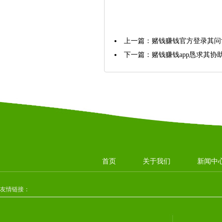
上一篇：
赌钱赚钱官方登录其问
下一篇：
赌钱赚钱app恳求其协
首页
关于我们
新闻中
友情链接：