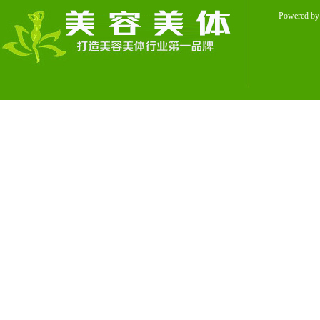
Powered b