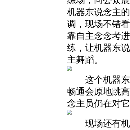
练场，向公众展
机器东说念主的
调，现场不错看
靠自主念念考进
练，让机器东说
主舞蹈。
这个机器东说
畅通会原地跳高
念主员仍在对它
现场还有机器