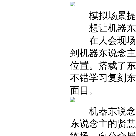
模拟场景提
想让机器东说
在大会现场有
到机器东说念主
位置。搭载了东
不错学习复刻东
面目。
机器东说念主
东说念主的贤慧