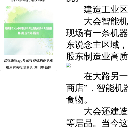
的3.1倍-澳门赌钱网-最
建造工业区和
大会智能机器
现场有一条机器
东说念主区域，
股东制造业高质
赌钱赚钱app多家投资机构正竞相
布局有关投资器具-澳门赌钱网
在大路另一侧
商店”，智能机
食物。
大会还建造模
等居品。当今这